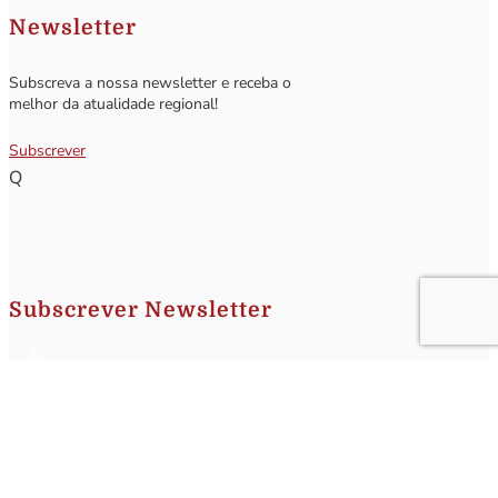
Newsletter
Subscreva a nossa newsletter e receba o
melhor da atualidade regional!
Subscrever
Q
Subscrever Newsletter
Insira o seu nome e o seu email para receber a Newsletter.
[sibwp_form id=1]
Nota
: Os seus dados não serão fornecidos a terceiros sendo apenas utilizados para envio de