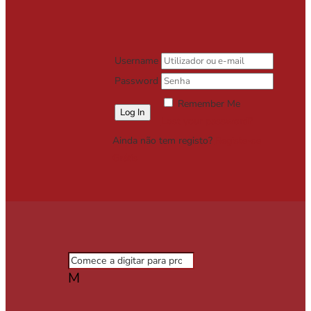
Username
Password
Remember Me
Lost your password?
Ainda não tem registo?
Registe-se
Grátis
M