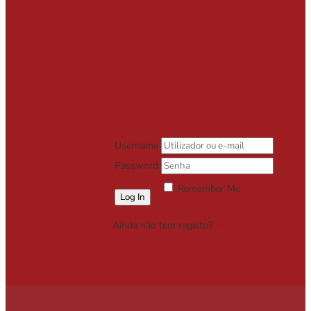
Username
Password
Remember Me
Lost your password?
Ainda não tem registo?
Registe-se
Grátis