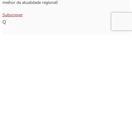
melhor da atualidade regional!
Subscrever
Q
Subscrever Newsletter
Insira o seu nome e o seu email para receber a Newsletter.
[sibwp_form id=1]
Nota
: Os seus dados não serão fornecidos a terceiros sendo apenas utilizados para envio de
informações acerca da Região da Nazaré. A qualquer momento poderá anular o seu registo.