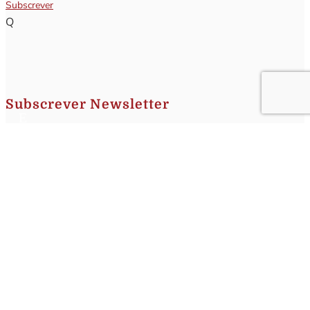
Subscrever
Q
Subscrever Newsletter
Insira o seu nome e o seu email para receber a Newsletter.
[sibwp_form id=1]
Nota
: Os seus dados não serão fornecidos a terceiros sendo apenas utilizados para envio de
informações acerca da Região da Nazaré. A qualquer momento poderá anular o seu registo.