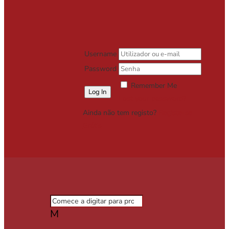
Username
Password
Remember Me
Lost your password?
Ainda não tem registo?
Registe-se
Grátis
M