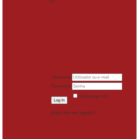
Q
Username
Password
Remember Me
Lost your password?
Ainda não tem registo?
Registe-se
Grátis