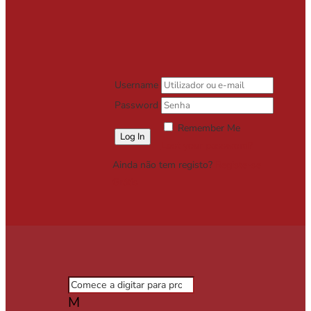
Username
Password
Remember Me
Lost your password?
Ainda não tem registo?
Registe-se
Grátis
M