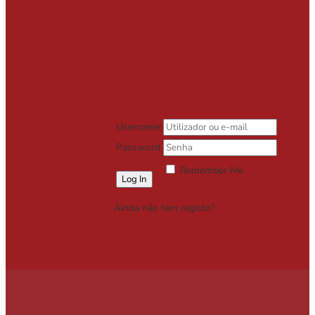
Username
Password
Remember Me
Lost your password?
Ainda não tem registo?
Registe-se
Grátis