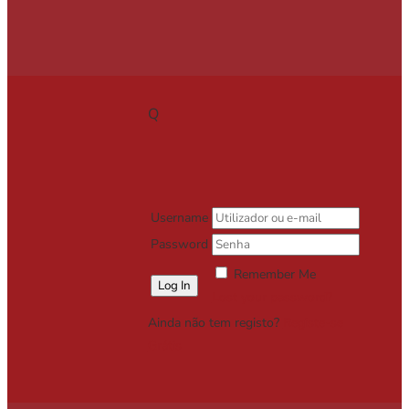
Q
Username
Password
Remember Me
Lost your password?
Ainda não tem registo?
Registe-se
Grátis