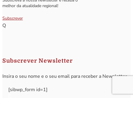
Subscreva a nossa newsletter e receba o
melhor da atualidade regional!
Subscrever
Q
Subscrever Newsletter
Insira o seu nome e o seu email para receber a Newsletter.
[sibwp_form id=1]
Nota
: Os seus dados não serão fornecidos a terceiros sendo apenas utilizados para envio de
informações acerca da Região da Nazaré. A qualquer momento poderá anular o seu registo.