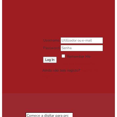
Username
Password
Remember Me
Lost your password?
Ainda não tem registo?
Registe-se
Grátis