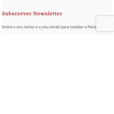
Subscrever Newsletter
Insira o seu nome e o seu email para receber a Newsletter.
[sibwp_form id=1]
Nota
: Os seus dados não serão fornecidos a terceiros sendo apenas utilizados para envio de
informações acerca da Região da Nazaré. A qualquer momento poderá anular o seu registo.