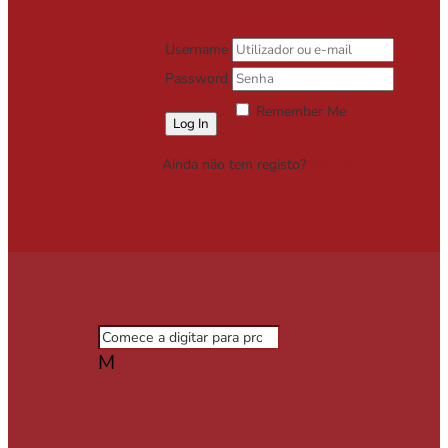
Username
Password
Remember Me
Lost your password?
Ainda não tem registo?
Registe-se
Grátis
M