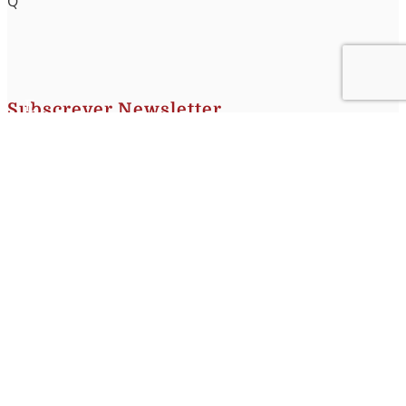
Q
Subscrever Newsletter
Insira o seu nome e o seu email para receber a Newsletter.
[sibwp_form id=1]
Nota
: Os seus dados não serão fornecidos a terceiros sendo apenas utilizados para envio de
informações acerca da Região da Nazaré. A qualquer momento poderá anular o seu registo.