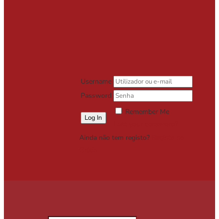
Username
Password
Remember Me
Lost your password?
Ainda não tem registo?
Registe-se
Grátis