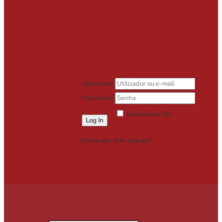
Username
Password
Remember Me
Lost your password?
Ainda não tem registo?
Registe-se
Grátis