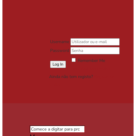
Username
Password
Remember Me
Lost your password?
Ainda não tem registo?
Registe-se
Grátis