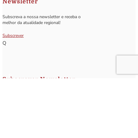
Newsletter
Subscreva a nossa newsletter e receba o
melhor da atualidade regional!
Subscrever
Q
Subscrever Newsletter
Insira o seu nome e o seu email para receber a Newsletter.
[sibwp_form id=1]
Nota
: Os seus dados não serão fornecidos a terceiros sendo apenas utilizados para envio de
informações acerca da Região da Nazaré. A qualquer momento poderá anular o seu registo.