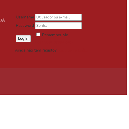
Username
 JÁ
Password
Remember Me
Lost your password?
Ainda não tem registo?
Registe-se Grátis