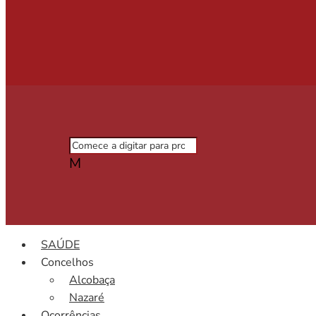
M
SAÚDE
Concelhos
Alcobaça
Nazaré
Ocorrências