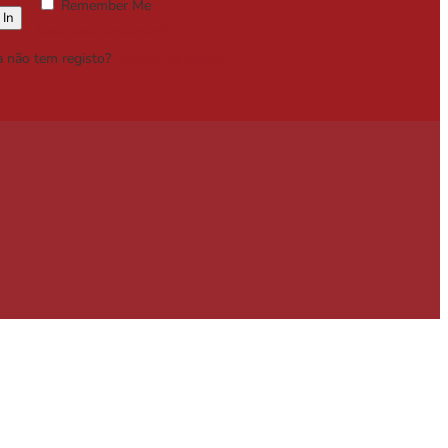
Remember Me
Lost your password?
a não tem registo?
Registe-se Grátis