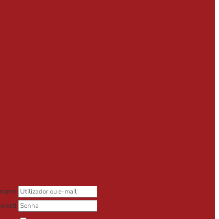
rname
sword