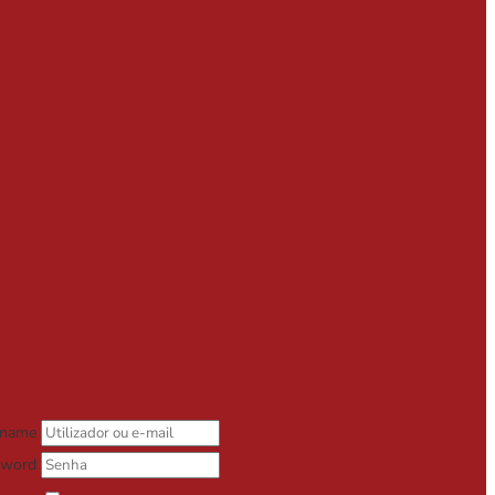
rname
sword