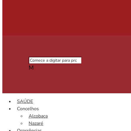
M
SAÚDE
Concelhos
Alcobaça
Nazaré
Ocorrências