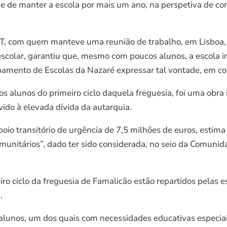
e de manter a escola por mais um ano, na perspetiva de con
, com quem manteve uma reunião de trabalho, em Lisboa, “
scolar, garantiu que, mesmo com poucos alunos, a escola i
upamento de Escolas da Nazaré expressar tal vontade, em co
s alunos do primeiro ciclo daquela freguesia, foi uma obra 
vido à elevada dívida da autarquia.
o transitório de urgência de 7,5 milhões de euros, estima q
munitários”, dado ter sido considerada, no seio da Comuni
iro ciclo da freguesia de Famalicão estão repartidos pelas 
.
alunos, um dos quais com necessidades educativas especiais