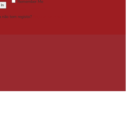
Remember Me
Lost your password?
a não tem registo?
Registe-se Grátis