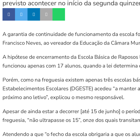
previsto acontecer no início da segunda quinz
A garantia de continuidade de funcionamento da escola f
Francisco Neves, ao vereador da Educação da Câmara Mun
A hipótese de encerramento da Escola Básica de Raposos l
funcionou apenas com 17 alunos, quando a lei determina q
Porém, como na freguesia existem apenas três escolas bás
Estabelecimentos Escolares (DGESTE) acedeu “a manter a e
próximo ano letivo”, explicou o mesmo responsável.
Apesar de ainda estar a decorrer [até 15 de junho] o perí
freguesia, “não ultrapasse os 15”, onze dos quais transita
Atendendo a que “o fecho da escola obrigaria a que os al