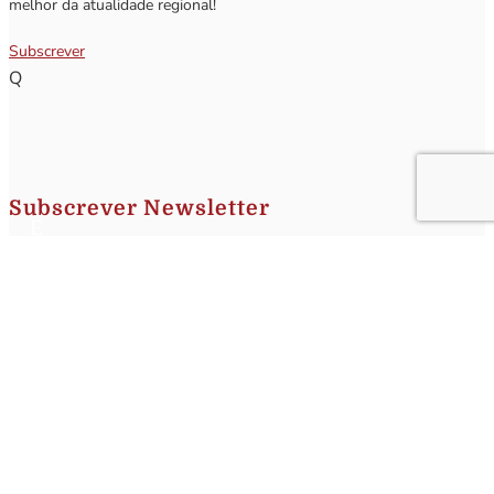
melhor da atualidade regional!
Subscrever
Q
Subscrever Newsletter
Insira o seu nome e o seu email para receber a Newsletter.
[sibwp_form id=1]
Nota
: Os seus dados não serão fornecidos a terceiros sendo apenas utilizados para envio de
informações acerca da Região da Nazaré. A qualquer momento poderá anular o seu registo.