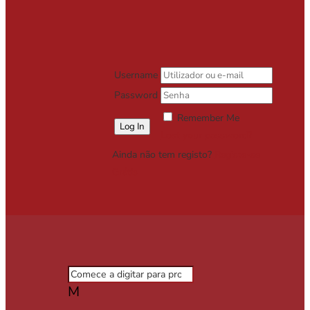
Username
Password
Remember Me
Lost your password?
Ainda não tem registo?
Registe-se
Grátis
M