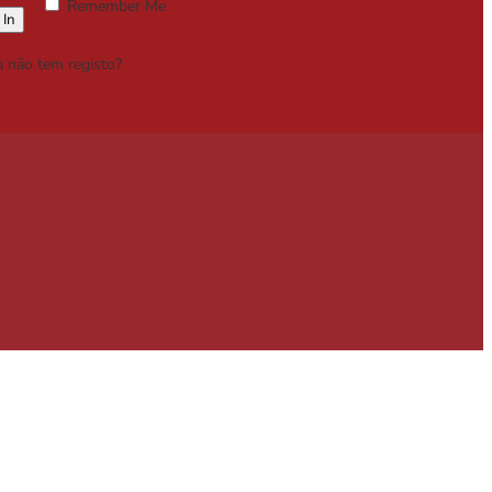
Remember Me
Lost your password?
a não tem registo?
Registe-se Grátis