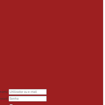
rname
sword