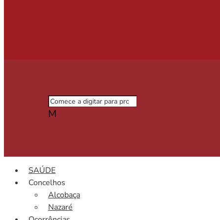
M
SAÚDE
Concelhos
Alcobaça
Nazaré
Ocorrências