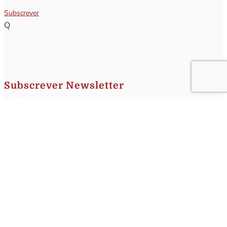
Subscrever
Q
Subscrever Newsletter
Insira o seu nome e o seu email para receber a Newsletter.
[sibwp_form id=1]
Nota
: Os seus dados não serão fornecidos a terceiros sendo apenas utilizados para envio de
informações acerca da Região da Nazaré. A qualquer momento poderá anular o seu registo.