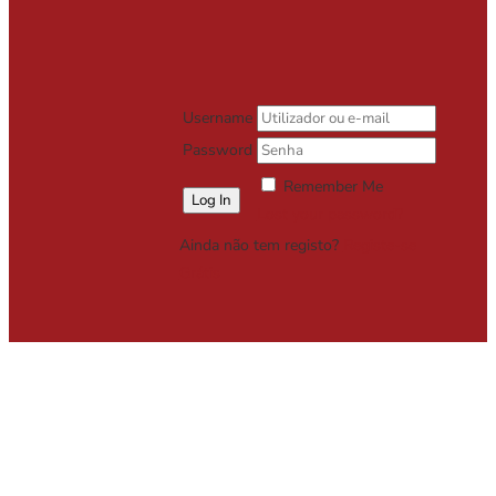
Username
Password
Remember Me
Lost your password?
Ainda não tem registo?
Registe-se
Grátis