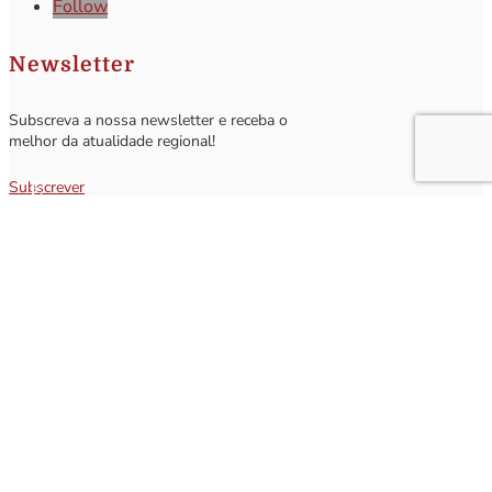
Follow
Newsletter
Subscreva a nossa newsletter e receba o
melhor da atualidade regional!
Subscrever
Q
Subscrever Newsletter
Insira o seu nome e o seu email para receber a Newsletter.
[sibwp_form id=1]