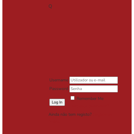
Q
Username
Password
Remember Me
Lost your password?
Ainda não tem registo?
Registe-se
Grátis