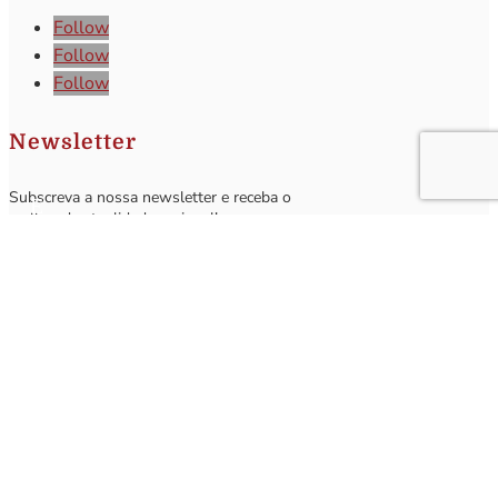
Follow
Follow
Follow
Newsletter
Subscreva a nossa newsletter e receba o
melhor da atualidade regional!
Subscrever
Q
Subscrever Newsletter
Insira o seu nome e o seu email para receber a Newsletter.