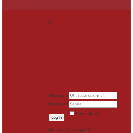
Q
Username
Password
Remember Me
Lost your password?
Ainda não tem registo?
Registe-se