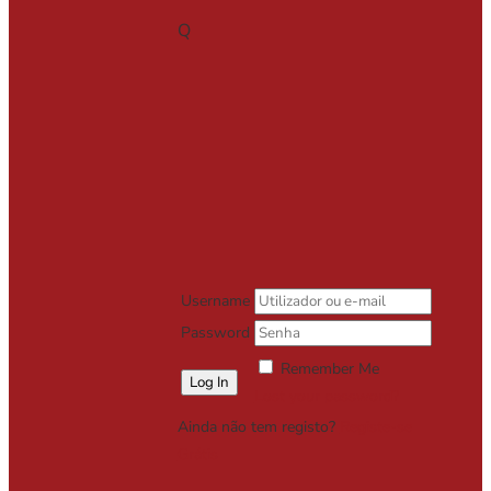
Q
Username
Password
Remember Me
Lost your password?
Ainda não tem registo?
Registe-se
Grátis