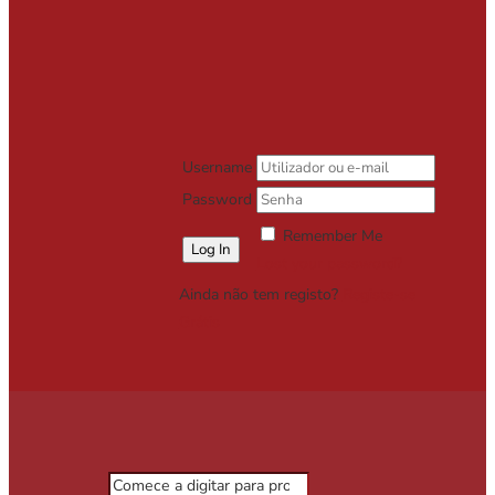
Username
Password
Remember Me
Lost your password?
Ainda não tem registo?
Registe-se
Grátis