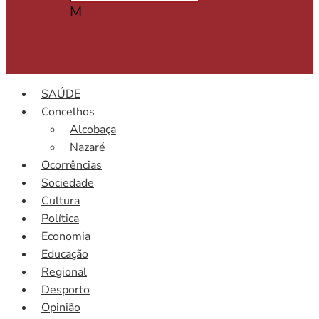
M
SAÚDE
Concelhos
Alcobaça
Nazaré
Ocorrências
Sociedade
Cultura
Política
Economia
Educação
Regional
Desporto
Opinião