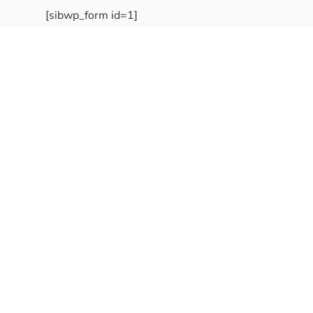
[sibwp_form id=1]
Nota
: Os seus dados não serão fornecidos a terceiros sendo apenas utilizados
para envio de informações acerca da Região da Nazaré. A qualquer momento
poderá anular o seu registo.