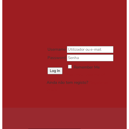
Username
Password
Remember Me
Lost your password?
Ainda não tem registo?
Registe-se
Grátis