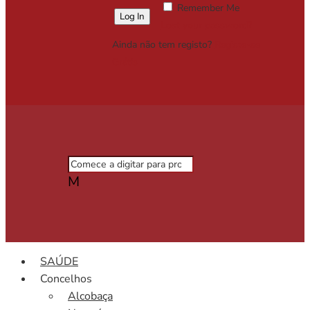
Remember Me
Lost your password?
Ainda não tem registo?
Registe-se
Grátis
M
SAÚDE
Concelhos
Alcobaça