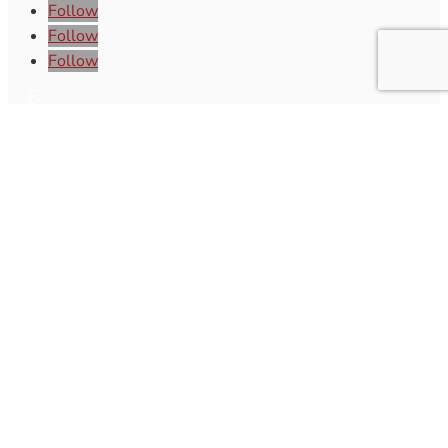
Follow
Follow
Follow
Newsletter
Subscreva a nossa newsletter e receba o
melhor da atualidade regional!
Subscrever
Q
Subscrever Newsletter
Insira o seu nome e o seu email para receber a Newsletter.