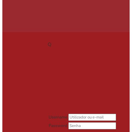
Q
Username
Password