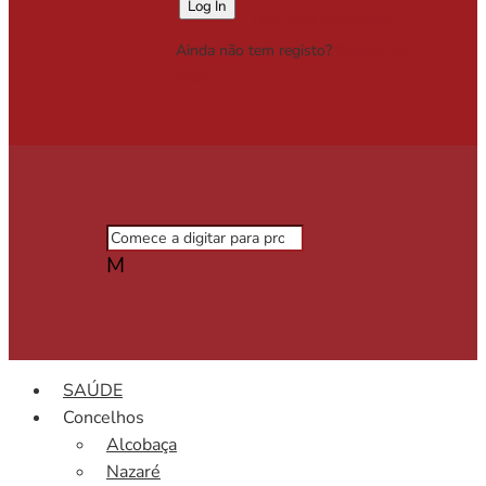
Lost your password?
Ainda não tem registo?
Registe-se
Grátis
M
SAÚDE
Concelhos
Alcobaça
Nazaré