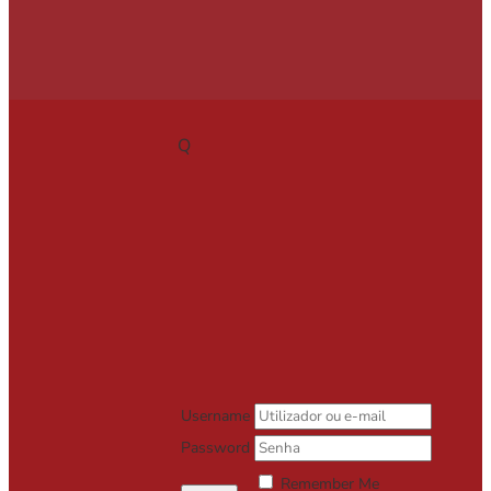
Q
Username
Password
Remember Me