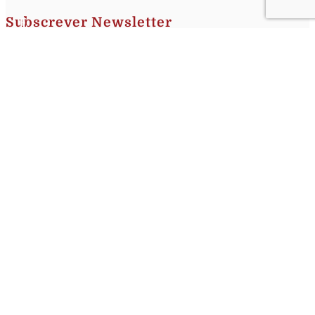
Subscrever Newsletter
Insira o seu nome e o seu email para receber a Newsletter.
[sibwp_form id=1]
Nota
: Os seus dados não serão fornecidos a terceiros sendo apenas utilizados para envio de
informações acerca da Região da Nazaré. A qualquer momento poderá anular o seu registo.