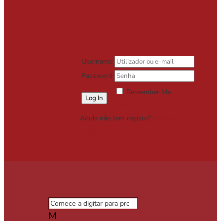
Username
Password
Remember Me
Lost your password?
Ainda não tem registo?
Registe-se
Grátis
M