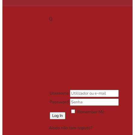
Q
Username
Password
Remember Me
Lost your password?
Ainda não tem registo?
Registe-se