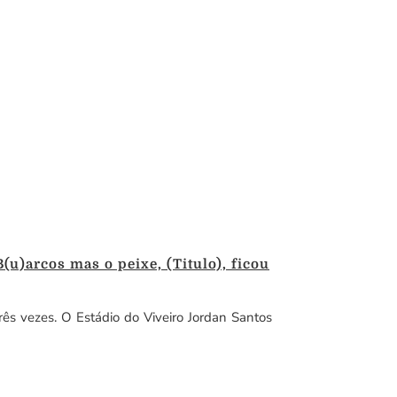
u)arcos mas o peixe, (Titulo), ficou
ês vezes. O Estádio do Viveiro Jordan Santos