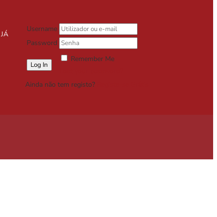
Username
 JÁ
Password
Remember Me
Lost your password?
Ainda não tem registo?
Registe-se Grátis