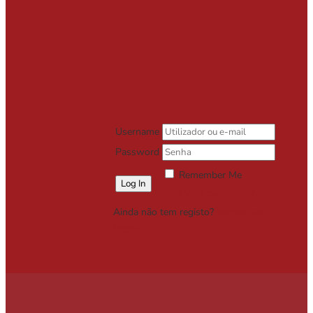
Username
Password
Remember Me
Lost your password?
Ainda não tem registo?
Registe-se
Grátis