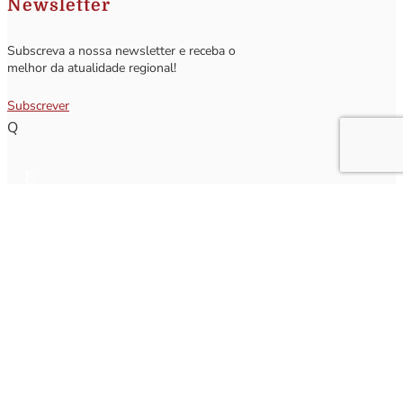
Newsletter
Subscreva a nossa newsletter e receba o
melhor da atualidade regional!
Subscrever
Q
Subscrever Newsletter
Insira o seu nome e o seu email para receber a Newsletter.
[sibwp_form id=1]
Nota
: Os seus dados não serão fornecidos a terceiros sendo apenas utilizados para envio de
informações acerca da Região da Nazaré. A qualquer momento poderá anular o seu registo.