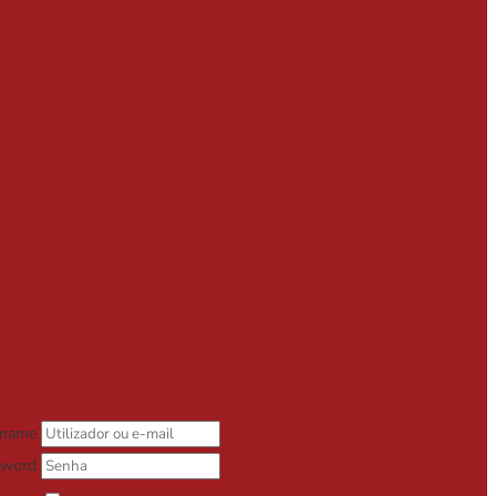
rname
sword