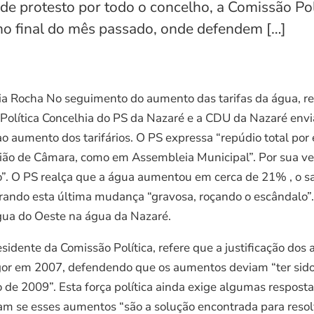
e protesto por todo o concelho, a Comissão Pol
o final do mês passado, onde defendem […]
ia Rocha No seguimento do aumento das tarifas da água, r
 Política Concelhia do PS da Nazaré e a CDU da Nazaré en
 aumento dos tarifários. O PS expressa “repúdio total por 
eunião de Câmara, como em Assembleia Municipal”. Por sua v
o”. O PS realça que a água aumentou em cerca de 21% , o
ando esta última mudança “gravosa, roçando o escândalo”. J
gua do Oeste na água da Nazaré.
dente da Comissão Política, refere que a justificação dos
igor em 2007, defendendo que os aumentos deviam “ter sido
co de 2009”. Esta força política ainda exige algumas respost
onam se esses aumentos “são a solução encontrada para reso