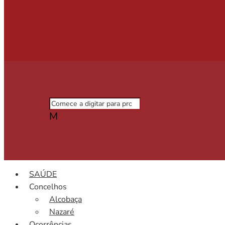
M
SAÚDE
Concelhos
Alcobaça
Nazaré
Ocorrências