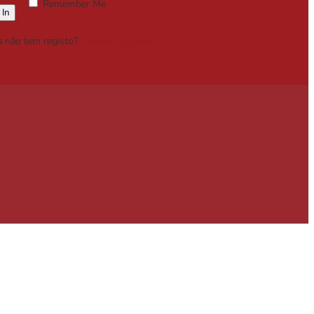
Remember Me
Lost your password?
a não tem registo?
Registe-se Grátis