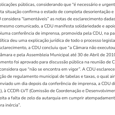
icações públicas, considerando que “é necessário e urgent
esta situação confirma o estado de completa desorientação 
 considera “lamentáveis” as notas de esclarecimento dadas
 mesmo comunicado, a CDU manifesta solidariedade e apoio
uma conferência de imprensa, promovida pela CDU, na passa
olítica deu uma explicação jurídica de todo o processo legi
sclarecimento, a CDU concluiu que “a Câmara não executou 
Câmara e pela Assembleia Municipal até 30 de Abril de 2010
gulamento foi aprovado para discussão pública na reunião d
considera que “não se encontra em vigor”. A CDU esclarece
ação de regulamento municipal de tabelas e taxas, o qual a
viado um dia depois da conferência de imprensa, a CDU di
l), à CCDR-LVT (Comissão de Coordenação e Desenvolvimento
 aceita a falta de zelo da autarquia em cumprir atempadame
ra inércia”.