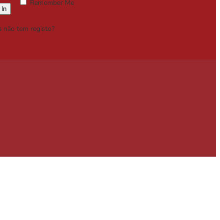
Remember Me
Lost your password?
a não tem registo?
Registe-se Grátis