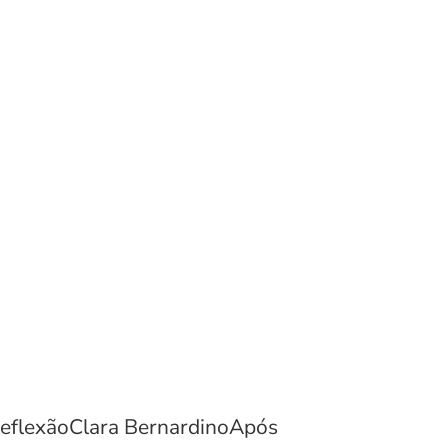
 reflexãoClara BernardinoApós