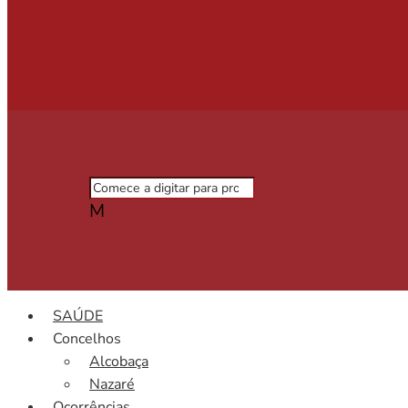
M
SAÚDE
Concelhos
Alcobaça
Nazaré
Ocorrências