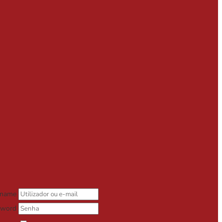
rname
sword