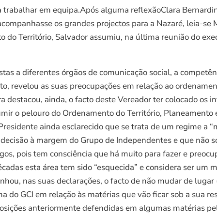
ara trabalhar em equipa.Após alguma reflexãoClara Bernar
companhasse os grandes projectos para a Nazaré, leia-se 
do Território, Salvador assumiu, na última reunião do exec
tas a diferentes órgãos de comunicação social, a competênc
 revelou as suas preocupações em relação ao ordenamento d
ra destacou, ainda, o facto deste Vereador ter colocado os 
sumir o pelouro do Ordenamento do Território, Planeamento
o Presidente ainda esclarecido que se trata de um regime a 
decisão à margem do Grupo de Independentes e que não só 
os, pois tem consciência que há muito para fazer e preocu
décadas esta área tem sido “esquecida” e considera ser um 
ou, nas suas declarações, o facto de não mudar de lugar (d
 do GCI em relação às matérias que vão ficar sob a sua re
posições anteriormente defendidas em algumas matérias pel