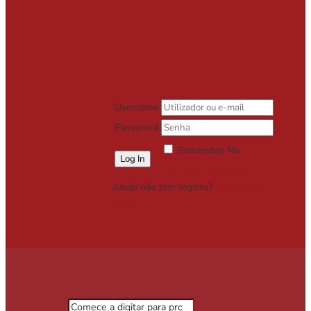
Username
Password
Remember Me
Lost your password?
Ainda não tem registo?
Registe-se
Grátis