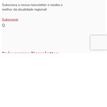
Subscreva a nossa newsletter e receba o
melhor da atualidade regional!
Subscrever
Q
Subscrever Newsletter
Insira o seu nome e o seu email para receber a Newsletter.
[sibwp_form id=1]
Nota
: Os seus dados não serão fornecidos a terceiros sendo apenas utilizados para envio de
informações acerca da Região da Nazaré. A qualquer momento poderá anular o seu registo.