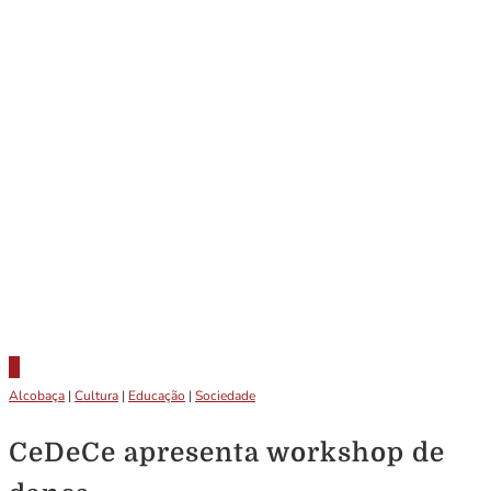
Alcobaça
|
Cultura
|
Educação
|
Sociedade
CeDeCe apresenta workshop de