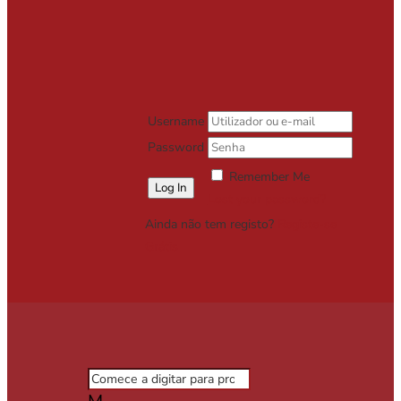
Username
Password
Remember Me
Lost your password?
Ainda não tem registo?
Registe-se
Grátis