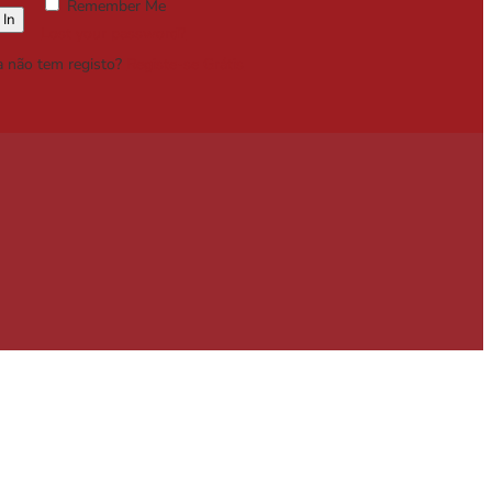
Remember Me
Lost your password?
a não tem registo?
Registe-se Grátis