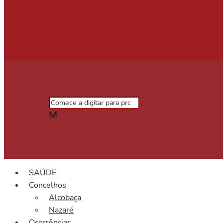
M
SAÚDE
Concelhos
Alcobaça
Nazaré
Ocorrências