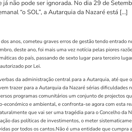
e já não pode ser ignorada. No dia 29 de Setemb
semanal “o SOL”, a Autarquia da Nazaré está […]
dos anos, cometeu graves erros de gestão tendo entrado n
mbro, deste ano, foi mais uma vez notícia pelas piores razõ
áticas do país, passando de sexto lugar para terceiro lug
autorizado por Lei.
 verbas da administração central para a Autarquia, até que o
em trazer para a Autarquia da Nazaré sérias dificuldades 
ersos programas comunitários um conjunto de projectos qu
o-económico e ambiental, e confronta-se agora com esta rea
uralmente que vai ser uma tragédia para o Concelho da Naz
ão das políticas de investimentos, o meter sistematicamen
dívidas por todos os cantos.Não é uma entidade que cumpra