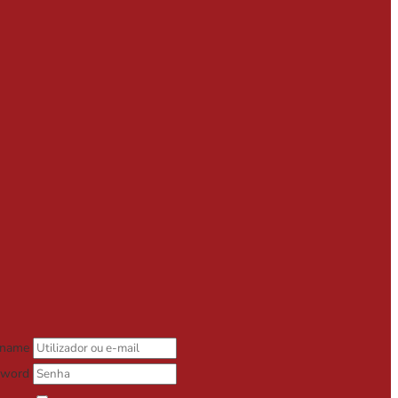
rname
sword